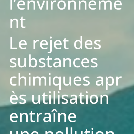
l’environneme
nt
Le rejet des
substances
chimiques apr
ès utilisation
entraîne
une pollution